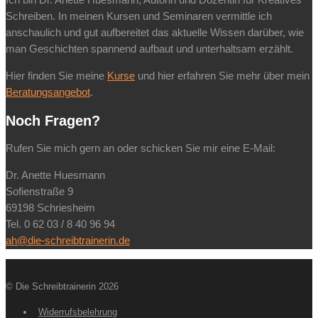
Ich bin Dr. Anette Huesmann, Autorin und Dozentin für Kreatives
Schreiben. In meinen Kursen und Seminaren vermittle ich
anschaulich und gut aufbereitet das aktuelle Wissen darüber, wie
man Geschichten spannend aufbaut und unterhaltsam erzählt.
Hier finden Sie meine
Kurse
und hier erfahren Sie mehr über mein
Beratungsangebot
.
Noch Fragen?
Rufen Sie mich gern an oder schicken Sie mir eine E-Mail:
Dr. Anette Huesmann
Sofienstraße 9
69198 Schriesheim
Tel. 0 62 03 / 8 40 96 94
ah@die-schreibtrainerin.de
© Die Schreibtrainerin 2026
Widerrufsbelehrung