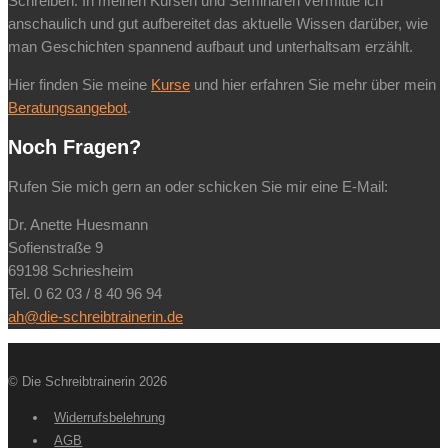
Schreiben. In meinen Kursen und Seminaren vermittle ich
anschaulich und gut aufbereitet das aktuelle Wissen darüber, wie
man Geschichten spannend aufbaut und unterhaltsam erzählt.
Hier finden Sie meine
Kurse
und hier erfahren Sie mehr über mein
Beratungsangebot
.
Noch Fragen?
Rufen Sie mich gern an oder schicken Sie mir eine E-Mail:
Dr. Anette Huesmann
Sofienstraße 9
69198 Schriesheim
Tel. 0 62 03 / 8 40 96 94
ah@die-schreibtrainerin.de
© Die Schreibtrainerin 2026
Widerrufsbelehrung
AGB