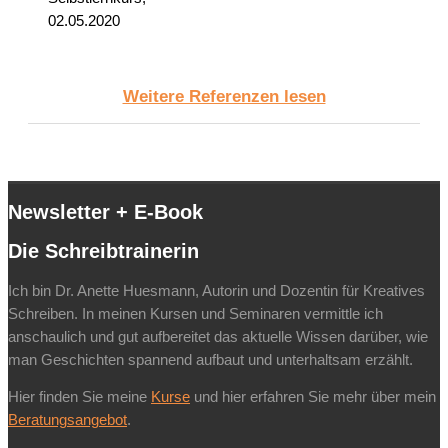
02.05.2020
Weitere Referenzen lesen
Newsletter + E-Book
Die Schreibtrainerin
Ich bin Dr. Anette Huesmann, Autorin und Dozentin für Kreatives
Schreiben. In meinen Kursen und Seminaren vermittle ich
anschaulich und gut aufbereitet das aktuelle Wissen darüber, wie
man Geschichten spannend aufbaut und unterhaltsam erzählt.
Hier finden Sie meine
Kurse
und hier erfahren Sie mehr über mein
Beratungsangebot
.