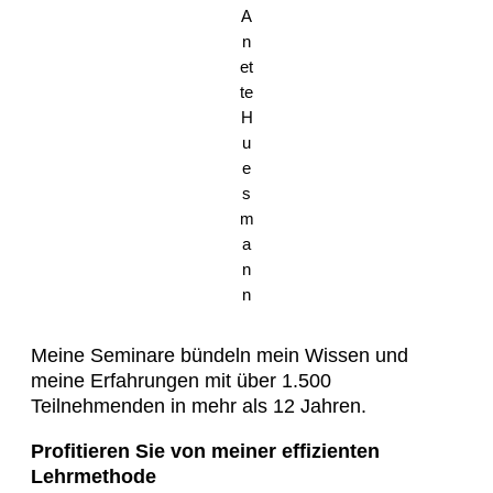
A
n
et
te
H
u
e
s
m
a
n
n
Meine Seminare bündeln mein Wissen und
meine Erfahrungen mit über 1.500
Teilnehmenden in mehr als 12 Jahren.
Profitieren Sie von meiner effizienten
Lehrmethode