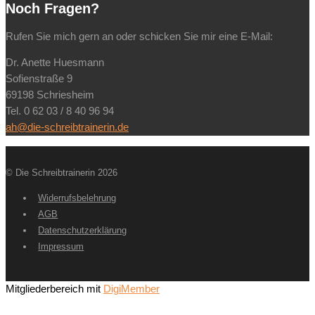
Noch Fragen?
Rufen Sie mich gern an oder schicken Sie mir eine E-Mail:
Dr. Anette Huesmann
Sofienstraße 9
69198 Schriesheim
Tel. 0 62 03 / 8 40 96 94
ah@die-schreibtrainerin.de
© Die Schreibtrainerin 2026
Widerrufsbelehrung
AGB
Datenschutzerklärung
Impressum
Mitgliederbereich mit
DigiMember